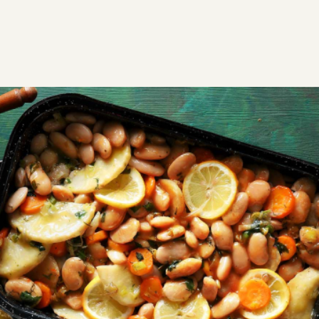
ΣΥΝΤΑΓΕΣ
ΑΛΜΥΡΑ
ΟΣΠΡΙΑ
Γίγαντες λεμονάτοι
Γίγαντες λεμονάτοι στον φούρνο με μπακαλιάρο,
λαχανικά, μυρωδικά και λεμόνι. Παραδοσιακή
ελληνική συνταγή, ζουμερή και αρωματική.
GF
Εύκολη
1:30