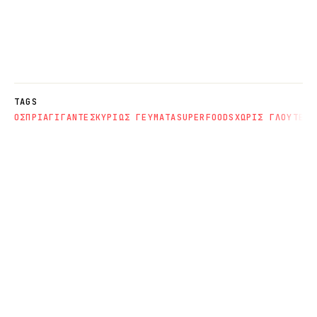
TAGS
ΟΣΠΡΙΑ
ΓΙΓΑΝΤΕΣ
ΚΥΡΙΩΣ ΓΕΥΜΑΤΑ
SUPERFOODS
ΧΩΡΙΣ ΓΛΟΥΤΕΝΗ