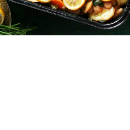
5
1 ώρα
30 λεπτά