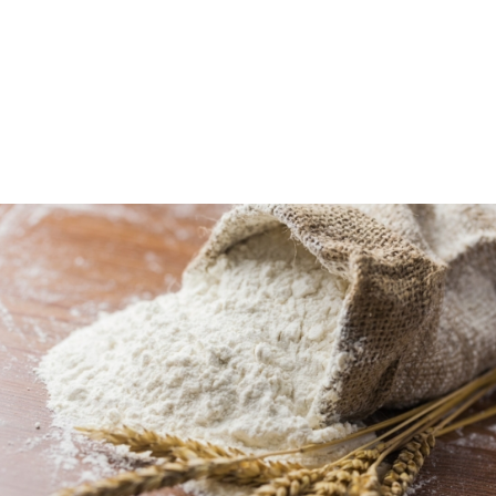
Το αλεύρι για
τσουρέκια
είναι ένα ειδικό είδος
αλευριού που προέρχεται από επιλεγμένα μαλακά
σιτηρά και είναι ιδιαίτερα πλούσιο σε πρωτεΐνες
και φυτικές ίνες. Ενδείκνυται για την παρασκευή
αρτοσκευασμάτων υψηλής ποιότητας, καθώς
δημιουργεί ελαστικά ζυμάρια που απορροφούν
ιδανικά μεγάλες ποσότητες σακχάρων και λιπαρών.
Πρόκειται για ένα άλευρο που καλύπτει απαιτητικές
συνταγές και εξασφαλίζει εξαιρετικό αποτέλεσμα.