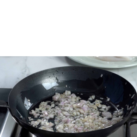
Όλοι έχετε έρθει αντιμέτωποι με την έντονη και
αψιά μυρωδιά του ξερού κρεμμυδιού κυρίως όταν το
κόβουμε. Έχετε παρατηρήσει πως το
κρεμμύδι
μεταμορφώνεται στο μαγείρεμα και σε τίποτα δε
θυμίζει η γεύση του αλλά και τα αρώματά του τον
φρέσκο αμαγείρευτο βολβό. Το κρεμμύδι το
σοτάρουμε για να βγάλει τα σάκχαρα του και να
δώσει γλύκα αλλά και συμπυκνωμένα αρώματα σε
μια συνταγή.