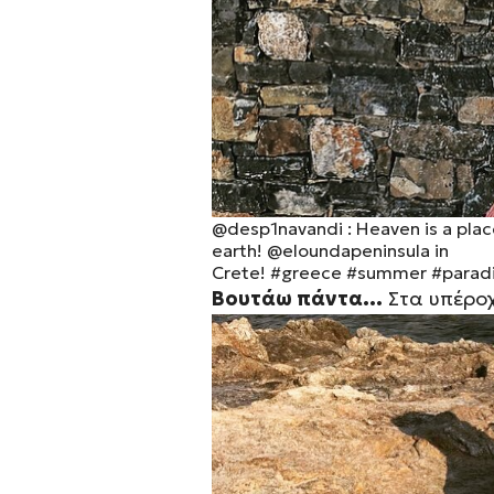
@desp1navandi
: Heaven is a pla
earth!
@eloundapeninsula
in
Crete!
#greece
#summer
#parad
Βουτάω πάντα…
Στα υπέρο