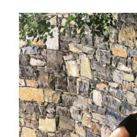
Η
Δέσποινα
λατρεύει το καλο
αρκεί για να καταλάβετε τι ε
Κρήτη
, δεν υφίσταται! Εγκα
αγαπημένη
Δέσποινα Βανδή
παράδεισο μέσα από
10 ερω
Αγαπημένος Προορισμός…