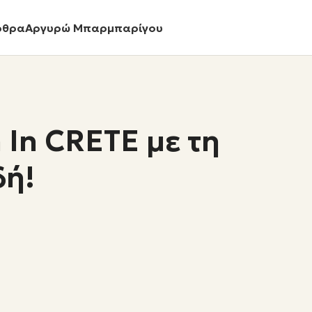
ρθρα
Αργυρώ Μπαρμπαρίγου
 In CRETE με τη
δή!