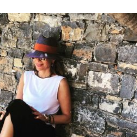
καίρι. Μια μόνο ματιά στο
instagram
της
ννοούμε! Για εκείνη όμως καλοκαίρι χωρίς
ινιάζουμε τη στήλη
Ι
nstaΤravel
με την
να μας συστήνει στο δικό της καλοκαιρινό
τήσεις και εικόνες
!
Κρήτη.