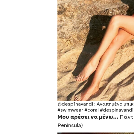
@desp1navandi
: Αγαπημένο μπικ
#swimwear
#coral
#despinavandi
Μου αρέσει να μένω…
Πάντα
Peninsula
)