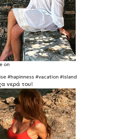
ce on
ise
#hapinness
#vacation
#island
χα νερά του!