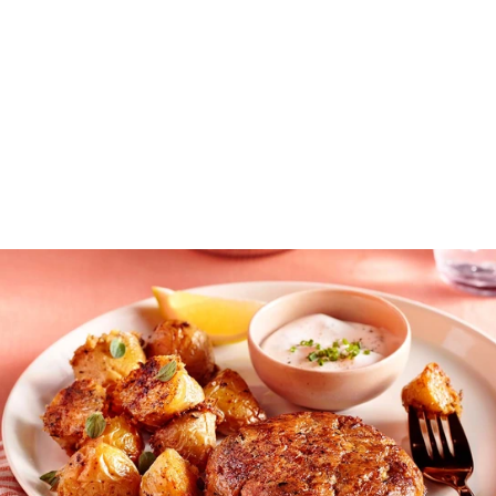
Κάθε μέρα είναι μια νέα ευκαιρία να απολαύσουμε
σπιτικό, νόστιμο φαγητό χωρίς να περνάμε
ατελείωτες ώρες στην κουζίνα.
Για την
Τρίτη 13/7/2026
, ετοίμασα ένα
ολοκληρωμένο μενού με αγαπημένες συνταγές που
συνδυάζουν γεύση, ισορροπία και απλά υλικά. Θα
βρεις αναλυτική εκτέλεση βήμα-βήμα και όλα τα