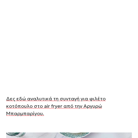
Δες εδώ αναλυτικά τη συνταγή για φιλέτο
κοτόπουλο στο air fryer από την Αργυρώ
Μπαρμπαρίγου.