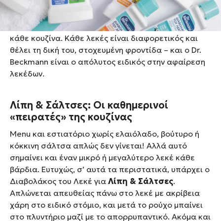
λιώσει πάνω σε μια ποδιά.
Εκεί είναι που ο
Διαβολάκος του Λεκέ του Dr.
Beckmann
γίνεται ο καλύτερος συνάδελφος σε
κάθε κουζίνα. Κάθε λεκές είναι διαφορετικός και
θέλει τη δική του, στοχευμένη φροντίδα – και ο Dr.
Beckmann είναι ο απόλυτος ειδικός στην αφαίρεση
λεκέδων.
Λίπη & Σάλτσες: Οι καθημερινοί
«πειρατές» της κουζίνας
Menu και εστιατόριο χωρίς ελαιόλαδο, βούτυρο ή
κόκκινη σάλτσα απλώς δεν γίνεται! Αλλά αυτό
σημαίνει και έναν μικρό ή μεγαλύτερο λεκέ κάθε
βάρδια. Ευτυχώς, σ’ αυτά τα περιστατικά, υπάρχει ο
Διαβολάκος του Λεκέ για
Λίπη & Σάλτσες
.
Απλώνεται απευθείας πάνω στο λεκέ με ακρίβεια
χάρη στο ειδικό στόμιο, και μετά το ρούχο μπαίνει
στο πλυντήριο μαζί με το απορρυπαντικό. Ακόμα και