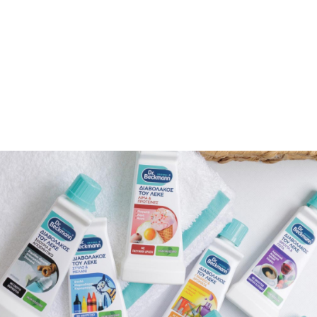
Διαβολάκος του Λεκέ: Ο πιο πιστός
σύμμαχος σε κάθε κουζίνα
Όποιος έχει βρεθεί έστω και για λίγο μέσα σε
επαγγελματική κουζίνα, ξέρει τι σημαίνει λεκές.
Σάλτσες που πετάγονται στα ρούχα από μια
κατσαρόλα, σταγόνες από λάδι που ξεφεύγουν την
πιο κρίσιμη στιγμή, λίγο βούτυρο που μπορεί να