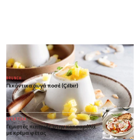
ΓΛΥΚΑ ΨΥΓΕΙΟΥ
Πανακότα χωρίς ζάχαρη με ανανά
BRUNCH
Πικάντικα αυγά ποσέ (Çılbır)
ΟΡΕΚΤΙΚΑ
Γεμιστές πιπεριές στην κατσαρόλα
με κρέμα φέτας