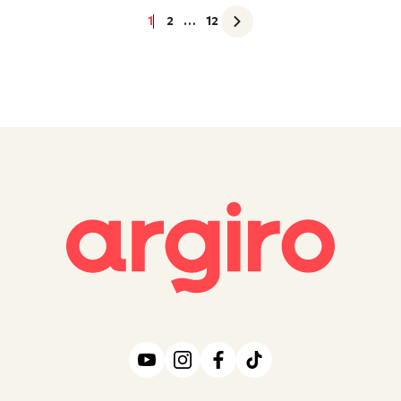
1
2
…
12