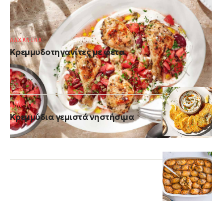
Μεσογειακό κοτόπουλο
ΛΑΧΑΝΙΚΑ
Κρεμμυδοτηγανίτες με φέτα
ΑΛΜΥΡΑ
Κρεμμύδια γεμιστά νηστήσιμα