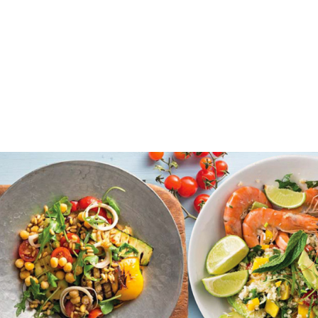
ΕΝΑΣ ΜΗΝΑΣ ΓΙΑ ΤΟ ΚΑΛΟΚΑΙΡΙ. ΤΙ ΠΡΟΛΑΒΑΙΝΩ ΝΑ ΧΑΣΩ;
Σίγουρα μπορεί να έχεις σκεφτεί ότι τώρα που το
καλοκαίρι πλησιάζει … «απειλητικά», θα ήταν
ιδανικό αν έβρισκες τη δίαιτα που θα σε βοηθούσε
να χάσεις όσο περισσότερα κιλά γίνεται! Μάθε
όμως ότι το να προβείς σε μία αυστηρή δίαιτα που
περιορίζει πολύ την ποσότητα του φαγητού, μόνο σε
αρνητικά αποτελέσματα μπορεί να οδηγήσει! Ποια