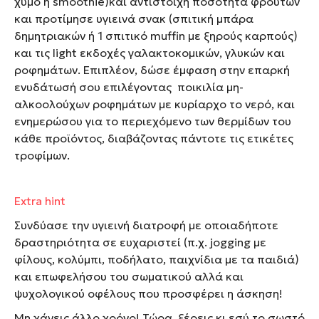
χυμό ή smoothie)και αντίστοιχη ποσότητα φρούτων
και προτίμησε υγιεινά σνακ (σπιτική μπάρα
δημητριακών ή 1 σπιτικό muffin με ξηρούς καρπούς)
και τις light εκδοχές γαλακτοκομικών, γλυκών και
ροφημάτων. Επιπλέον, δώσε έμφαση στην επαρκή
ενυδάτωσή σου επιλέγοντας ποικιλία μη-
αλκοολούχων ροφημάτων με κυρίαρχο το νερό, και
ενημερώσου για το περιεχόμενο των θερμίδων του
κάθε προϊόντος, διαβάζοντας πάντοτε τις ετικέτες
τροφίμων.
Extra hint
Συνδύασε την υγιεινή διατροφή με οποιαδήποτε
δραστηριότητα σε ευχαριστεί (π.χ. jogging με
φίλους, κολύμπι, ποδήλατο, παιχνίδια με τα παιδιά)
και επωφελήσου του σωματικού αλλά και
ψυχολογικού οφέλους που προσφέρει η άσκηση!
Μη χάνεις άλλο χρόνο! Τώρα, ξέρεις κι εσύ το σωστό