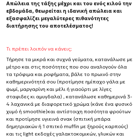
Απώλεια της τάξης μέχρι και του ενός κιλού την
εβδομάδα, θεωρείται η ιδανική απώλεια και
εξασφαλίζει μεγαλύτερες πιθανότητες
διατήρησης του αποτελέσματος!
Τι πρέπει λοιπόν να κάνεις;
Τήρησε τα μικρά και συχνά γεύματα, κατανάλωσε με
μέτρο και στις ποσότητες που σου αναλογούν όλα
τα τρόφιμα και ροφήματα, βάλε το πρωινό στην
καθημερινότητά σου (προτίμησε ημίπαχο γάλα με
ψωμί, μαργαρίνη και μέλι ή γιαούρτι με λίγες
σταφιδες κι αμυγδαλα) , κατανάλωσε καθημερινά 3-
4 λαχανικά με διαφορετικό χρώμα (κάνε ένα φυσικό
χυμό ή smoothie)και αντίστοιχη ποσότητα φρούτων
και προτίμησε υγιεινά σνακ (σπιτική μπάρα
δημητριακών ή 1 σπιτκό muffin με ξηρούς καρπούς)
και τις light εκδοχές γαλακτοκομικών, γλυκών και