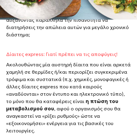
είναι αυτά; Και… ποιος είναι τελικά ο τρόπος για να
χάσεις σωστά και αποτελεσματικά τα περιττά κιλά,
αυξάνοντας παράλληλα την πιθανότητα να
διατηρήσεις την απώλεια αυτών για μεγάλο χρονικό
διάστημα;
Δίαιτες express: Γιατί πρέπει να τις αποφύγεις!
Ακολουθώντας μία αυστηρή δίαιτα που είναι αρκετά
χαμηλή σε θερμίδες ή/και περιορίζει συγκεκριμένα
τρόφιμα και συστατικά (π.χ. χημικές, μονοφαγικές ή
άλλες δίαιτες express που κατά καιρούς
«αναδύονται» στον έντυπο και ηλεκτρονικό τύπο),
το μόνο που θα καταφέρεις είναι
η πτώση του
μεταβολισμού σου
, αφού ο οργανισμός σου θα
αναγκαστεί να «ρίξει ρυθμούς» ώστε να
«εξοικονομήσει» ενέργεια για τις βασικές του
λειτουργίες.