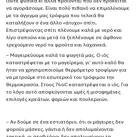
(ούτε φυσικά κι άλλα προϊόντα) που δεν πρόκειται
να αγοράσουμε. Είναι πολύ πιθανό να επιμολύνουμε
με τα άγγιγμα μας τρόφιμα που τελικά θα
καταλήξουν σ ένα άλλο «άτυχο» σπίτι.
Επιστρέφοντας σπίτι πλένουμε καλά με νερό και
λίγο σαπούνι και μετά τα ξεπλένουμε σε άφθονο
τρεχούμενο νερό τα φρούτα και λαχανικά.
– Μαγειρεύουμε καλά τα φαγητά μας. Ο ιός
καταστρέφεται με το μαγείρεμα, γι’ αυτό καλό θα
ήταν να χρησιμοποιούμε θερμόμετρο τροφίμων για
να μετρούμε στο εσωτερικό του τρόφιμου την
θερμοκρασία. Στους 74οC καταστρέφεται ο ιός. Για
το λόγο αυτό αποφεύγονται ωμές ή μισοψημένες
επιλογές κρεάτων, ψαριών και πουλερικών.
– Αν δούμε σε ένα εστιατόριο, ότι οι μάγειρες δεν
φορούν μάσκες, γάντια ή δεν απολυμαίνονται
τακτικά, οι σερβιτόροι δεν απολυμαίνουν τα