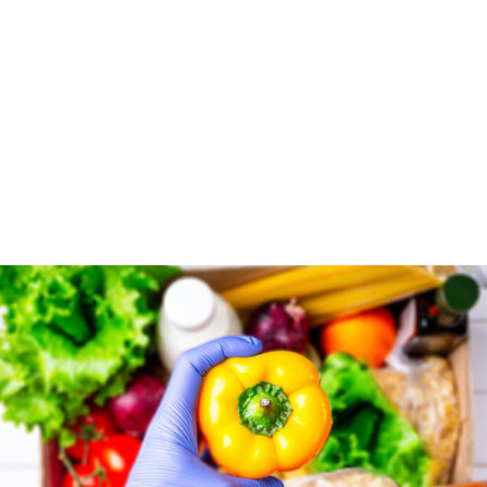
Κορονοϊός: Η κρυμμένη αλήθεια πίσω από τη μη
μετάδοση του κορονοϊού μέσω του φαγητού. Από
τον συνεργάτη μας Διαιτολόγο – Διατροφολόγο Δρ.
Αναστάσιο Παπαλαζάρου
Με αφορμή τόσο την καθησυχαστική διάσταση που
παρουσιάστηκε από τα ελληνικά ΜΜΕ η πρόσφατη