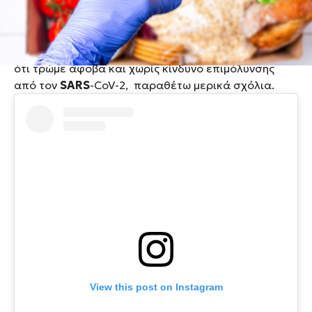
ανακοίνωση του
FDA (Παγκόσμιου Οργανισμού
Τροφίμων και Ποτών)
αναφορικά με τη μη
μετάδοση του κορονοϊού μέσω του φαγητού, όσο και
με την πιθανή ερμηνεία από το καταναλωτικό κοινό
ότι τρώμε άφοβα και χωρίς κίνδυνο επιμόλυνσης
από τον
SARS
-CoV-2, παραθέτω μερικά σχόλια.
View this post on Instagram