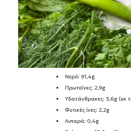
νωπό, κατεψυγμένο ή κονσερ
Διατροφική αξία και
σπανακιού
Το σπανάκι ξεχωρίζει για τη 
θρεπτικών συστατικών.
Θρεπτικά συστατικά ανά 1
Νερό: 91,4g
Πρωτεΐνες: 2,9g
Υδατάνθρακες: 3,6g (εκ 
Φυτικές ίνες: 2,2g
Λιπαρά: 0,4g