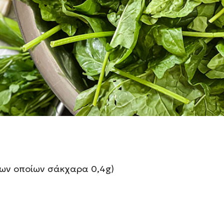
βοποιημένο.
 χημική σύσταση του
χαμηλή θερμιδική του αξία και τον πλούτο
00g
των οποίων σάκχαρα 0,4g)