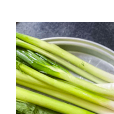
Σπανάκι: Οφέλη, θρε
να γνωρίζετε
Το
σπανάκι
είναι ένα από τα
διατροφής μας. Ανήκει στα 
καταναλώνεται κυρίως για τ
διατροφική αξία με ελάχιστες
Τι είναι το σπανάκι
Το
σπανάκι
είναι φυλλώδες π
ευρέως στη μεσογειακή και δι