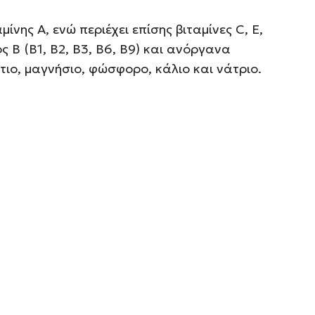
μίνης Α, ενώ περιέχει επίσης βιταμίνες C, E,
ς Β (Β1, Β2, Β3, Β6, Β9) και ανόργανα
τιο, μαγνήσιο, φώσφορο, κάλιο και νάτριο.