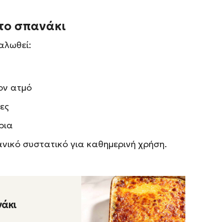
το σπανάκι
αλωθεί:
ον ατμό
ες
ρια
ανικό συστατικό για καθημερινή χρήση.
νάκι