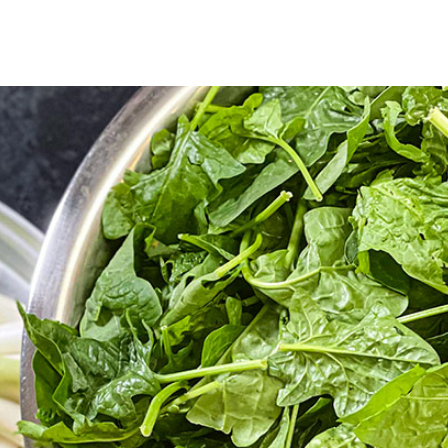
πτική αξία και όλα όσα πρέπει
 πιο θρεπτικά και πολύτιμα λαχανικά της
φυλλώδη πράσινα κηπευτικά και
α φύλλα του, προσφέροντας υψηλή
 θερμίδες.
ράσινο λαχανικό που χρησιμοποιείται
εθνή κουζίνα. Στην αγορά διατίθεται