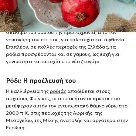
αντιπροσωπεύει τη ζωή, την ανάσταση και τη
φιλανθρωπία.
Ένα από τα πιο διαδεδομένα ελληνικά έθιμα είναι το
σπάσιμο του ροδιού την πρωτοχρονιά, από τον
νοικοκύρη του σπιτιού, για καλοτυχία και αφθονία.
Επιπλέον, σε πολλές περιοχές της Ελλάδας, τα
ρόδια προσφέρονται και σε γάμους, ως ευχή για
γονιμότητα και ευτυχία στο νέο ζευγάρι.
Ρόδι: Η προέλευσή του
Η καλλιέργεια της
ροδιάς
αποδίδεται στους
αρχαίους Φοίνικες, οι οποίοι ήταν οι πρώτοι που
μετέφεραν αυτόν τον εντυπωσιακό θάμνο γύρω στο
2000 π.Χ. στις περιοχές της Αφρικής, της
Μεσογείου, της Μέσης Ανατολής και αργότερα στην
Ευρώπη.