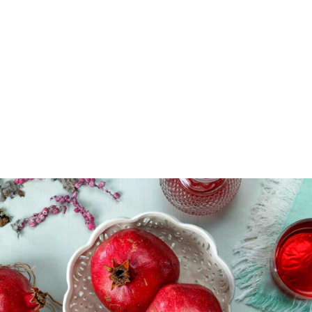
Τι συμβολίζει το ρόδι;
Στον ελλαδικό χώρο, το
ρόδι
αποτελούσε σύμβολο
καλοτυχίας, πλούτου και ευημερίας ήδη από την
αρχαιότητα. Η σημασία του διατηρήθηκε ζωντανή
μέχρι και σήμερα, αποκτώντας επιπλέον
συμβολισμούς μέσα από τη χριστιανική πίστη, όπου