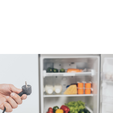
ΦΑΓΗΤΟ ΣΤΟ ΨΥΓΕΙΟ ΑΠΟ ΤΗΝ ΑΡΓΥΡΩ ΜΠΑΡΜΠΑΡΙΓΟΥ
Διακοπη ρευματος, διακοπές νερού, διακοπές στο
δίκτυο ήταν μόνο λίγα από τα προβλήματα που
καλείται ο κόσμος να αντιμετωπίσει. Το πρόβλημα,
ανάλογα με την περιοχή ποικίλλει. Άλλοτε δεν
υπάρχει ρεύμα για ώρες και μέρες, άλλοτε δεν
υπάρχει νερό και άλλες φορές δεν υπάρχει τίποτα
από όλα αυτά. Οι διακοπές αυτές, μπορεί να είναι