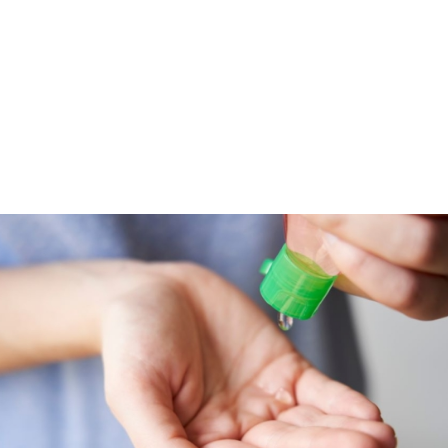
Το 2020 ήταν η χρονιά που άλλαξαν πολλές
συνήθειες μας. Η πανδημία του Covid 19 και η
καραντίνα (και η πρώτη και η δεύτερη) μας
συνόδευσαν καθ’ όλη τη διάρκεια του έτους και κάτι
τέτοιο φαίνεται πως θα μας απασχολήσει και το
2021. Ακόμα και αν βελτιωθούν τα πράγματα, που
αυτό ευχόμαστε όλοι να συμβεί, το αντισηπτικό θα
συνεχίσει να μας συντροφεύει μιας και έγινε φίλος