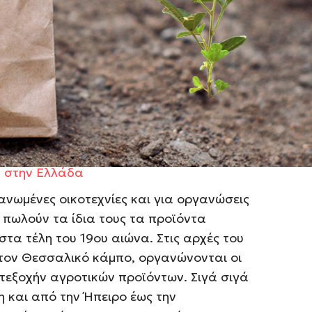
την γεωργική και κτηνοτροφική παραγωγή,
νίες. Η έντονη αστικοποίηση δεν έχει
η αστυφιλία ήταν ακόμα άγνωστη λέξη. Οι
ον βιοπορισμό τους στα προϊόντα που
ές κτηνοτροφικές μονάδες που διέθεταν και
καλλιεργούσαν. Άλλωστε, η έντονη
των θα έρθει πολύ αργότερα.
ύ στην Ελλάδα
ανωμένες οικοτεχνίες και για οργανώσεις
α πωλούν τα ίδια τους τα προϊόντα
στα τέλη του 19ου αιώνα. Στις αρχές του
τον Θεσσαλικό κάμπο, οργανώνονται οι
τεξοχήν αγροτικών προϊόντων. Σιγά σιγά
 και από την Ήπειρο έως την