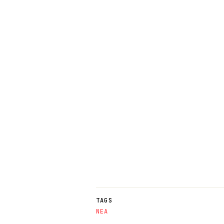
TAGS
NΕΑ