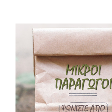
Η Αργυρώ Μπαρμπαρίγου και τ
παραγωγούς και συνεταιρισμ
διάθεση και μεράκι θα γνωρί
υπέροχες δουλειές και τα κ
παραγωγών.
Οι Ελληνικοί συνεταιρισμοί
Στις αρχές του 20ου αιώνα 
οικονομικά και να αναπτυχθ
μεγαλύτερος πληθυσμός της 