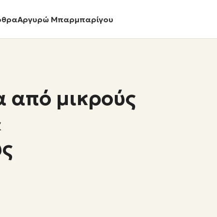
ρθρα
Αργυρώ Μπαρμπαρίγου
 από μικρούς
&
ύς