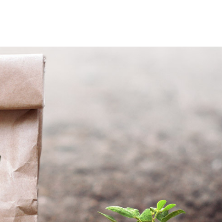
ο argiro.gr στηρίζουν τους μικρούς
ούς όλης της Ελλάδας. Με πολύ αγάπη,
σετε μέσα από αυτή την ενότητα τις
αταπληκτικά προϊόντα των Ελλήνων
η Ελλάδα προσπαθούσε να ανακάμψει
εί ως νεότερο σύγχρονο κράτος. Ο
χώρας ακόμα διαβιούσε στην ύπαιθρο και