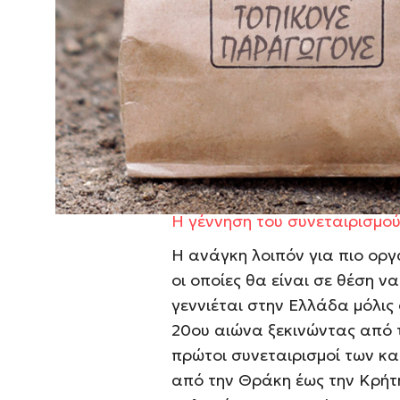
η οικονομία της βασιζόταν σ
επομένως στις μικρές οικοτεχ
πραγματοποιηθεί ακόμα και 
οικογένειες είχαν βασίσει τ
παρήγαγαν οι ίδιοι στις μικρ
στα λιγοστά στρέμματα που 
βιομηχανοποίηση των προϊόν
Η γέννηση του συνεταιρισμο
Η ανάγκη λοιπόν για πιο οργ
οι οποίες θα είναι σε θέση ν
γεννιέται στην Ελλάδα μόλις 
20ου αιώνα ξεκινώντας από 
πρώτοι συνεταιρισμοί των κα
από την Θράκη έως την Κρήτη