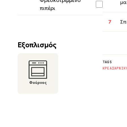
Φρεσκοτριμμένο
μα
πιπέρι
Σπ
Εξοπλισμός
TAGS
ΚΡΕΑΣ
ΑΡΝΙ
Κ
Φούρνος