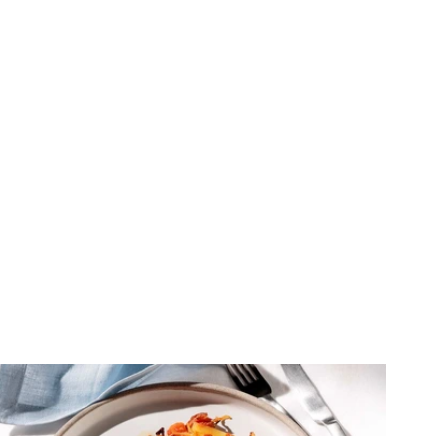
ΚΡΕΑΣ
Χοιρινά μπριζολάκια λαιμού στο
φούρνο