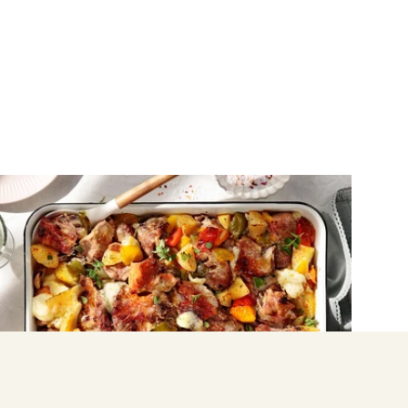
ΛΑΧΑΝΙΚΑ
Αρνάκι στο ταψί με λαχανικά και
βότανα