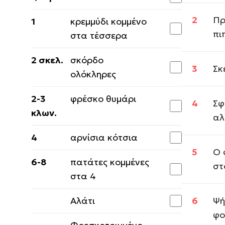
Πρ
1
κρεμμύδι κομμένο
πι
στα τέσσερα
2 σκελ.
σκόρδο
Σκ
ολόκληρες
2-3
φρέσκο θυμάρι
Σφ
κλων.
αλ
4
αρνίσια κότσια
Ο 
6-8
πατάτες κομμένες
στ
στα 4
Αλάτι
Ψή
φο