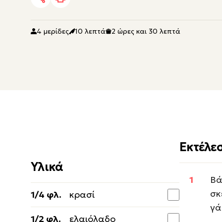
4 μερίδες
10 λεπτά
2 ώρες και 30 λεπτά
Εκτέλε
Υλικά
Βά
σκ
1/4 φλ.
κρασί
γά
1/2 φλ.
ελαιόλαδο