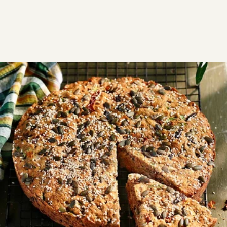
ΣΥΝΤΑΓΕΣ
ΑΛΜΥΡΑ
ΠΙΤΕΣ
Ελιόπιτα νηστίσιμη
Γευστική ελιόπιτα με πορτοκάλι, καρύδια και
μυρωδικά, αφράτη και εύκολη στην προετοιμασία
VG
Εύκολη
0:55