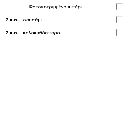
Φρεσκοτριμμένο πιπέρι
2 κ.σ.
σουσάμι
2 κ.σ.
κολοκυθόσπορο