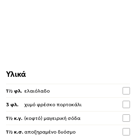
Υλικά
1½ φλ.
ελαιόλαδο
3 φλ.
χυμό φρέσκο πορτοκάλι
1½ κ.γ.
(κοφτό) μαγειρική σόδα
1½ κ.σ.
αποξηραμένο δυόσμο