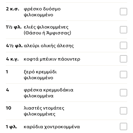
2 κ.σ.
φρέσκο δυόσμο
ψιλοκομμένο
1½ φλ.
ελιές ψιλοκομμένες
(Θάσου ή Άμφισσας)
4½ φλ.
αλεύρι ολικής άλεσης
4 κ.γ.
κοφτά μπέικιν πάουντερ
1
ξερό κρεμμύδι
ψιλοκομμένο
4
φρέσκα κρεμμυδάκια
ψιλοκομμένα
10
λιαστές ντομάτες
ψιλοκομμένες
1 φλ.
καρύδια χοντροκομμένα