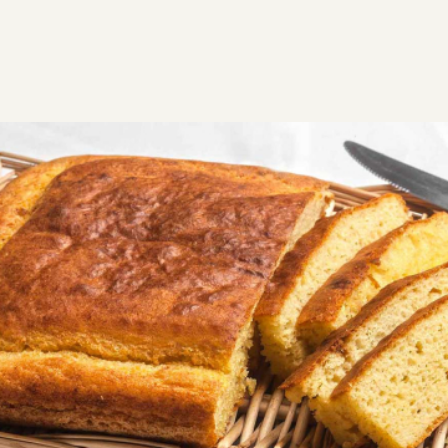
ΣΥΝΤΑΓΕΣ
ΑΛΜΥΡΑ
ΨΩΜΙ - ΖΥΜΕΣ
Καλαμποκόψωμο
Μυρωδάτο καλαμποκόψωμο φούρνου με γλυκιά και
γεμάτη γεύση. Εύκολη συνταγή, έτοιμη σε 25 λεπτά!
Ιδανικό συνοδευτικό ή σνακ για κάθε στιγμή.
Εύκολη
0:35