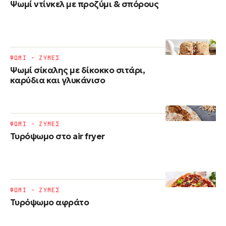
Ψωμί ντίνκελ με προζύμι & σπόρους
ΨΩΜΙ - ΖΥΜΕΣ
Ψωμί σίκαλης με δίκοκκο σιτάρι,
καρύδια και γλυκάνισο
ΨΩΜΙ - ΖΥΜΕΣ
Τυρόψωμο στο air fryer
ΨΩΜΙ - ΖΥΜΕΣ
Τυρόψωμο αφράτο