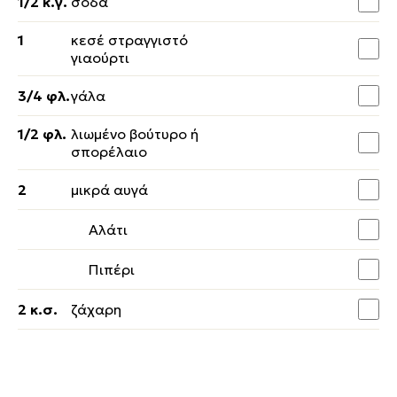
1/2 κ.γ.
σόδα
1
κεσέ στραγγιστό
γιαούρτι
3/4 φλ.
γάλα
1/2 φλ.
λιωμένο βούτυρο ή
σπορέλαιο
2
μικρά αυγά
Αλάτι
Πιπέρι
2 κ.σ.
ζάχαρη