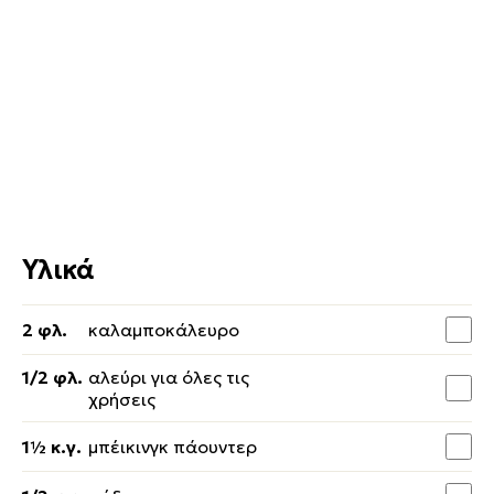
Υλικά
2 φλ.
καλαμποκάλευρο
1/2 φλ.
αλεύρι για όλες τις
χρήσεις
1½ κ.γ.
μπέικινγκ πάουντερ