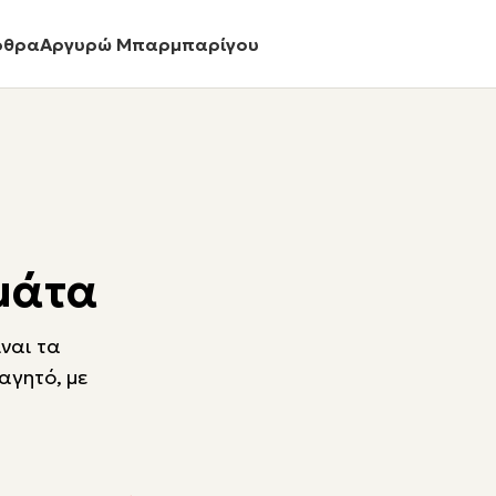
ρθρα
Αργυρώ Μπαρμπαρίγου
μάτα
ναι τα
αγητό, με