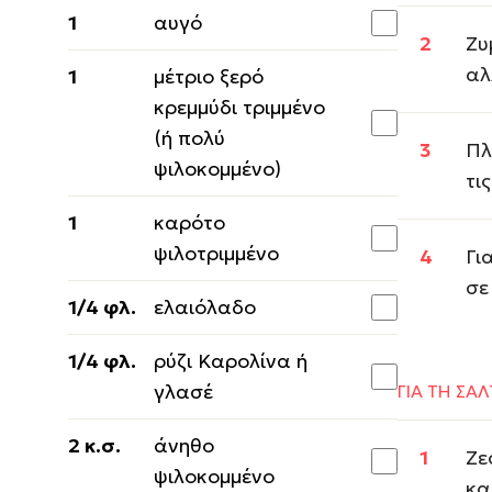
1
αυγό
Ζυ
αλ
1
μέτριο ξερό
κρεμμύδι τριμμένο
(ή πολύ
Πλ
ψιλοκομμένο)
τι
1
καρότο
ψιλοτριμμένο
Γι
σε
1/4 φλ.
ελαιόλαδο
1/4 φλ.
ρύζι Καρολίνα ή
γλασέ
ΓΙΑ ΤΗ ΣΑ
2 κ.σ.
άνηθο
Ζε
ψιλοκομμένο
κα