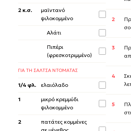
2 κ.σ.
μαϊντανό
ψιλοκομμένο
Πρ
σο
Αλάτι
Πιπέρι
Πρ
(φρεσκοτριμμένο)
απ
ΓΙΑ ΤΗ ΣΑΛΤΣΑ ΝΤΟΜΑΤΑΣ
Σκ
λε
1/4 φλ.
ελαιόλαδο
1
μικρό κρεμμύδι
Πλ
ψιλοκομμένο
στ
2
πατάτες κομμένες
σε μέγεθος