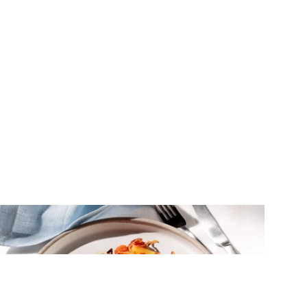
ΚΡΕΑΣ
Χοιρινά μπριζολάκια λαιμού στο
φούρνο