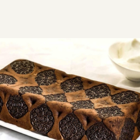
ΣΥΝΤΑΓΕΣ
ΓΛΥΚΑ
ΚΕΙΚ
Κέικ σοκολάτας υγρό
Κέικ σοκολάτας υγρό. Φτιάξτε το στους αγαπημένους
σας.
Εύκολη
0:35
8
20 λεπτά
15 λεπτά