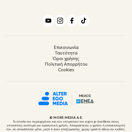
Επικοινωνία
Ταυτότητα
Όροι χρήσης
Πολιτική Απορρήτου
Cookies
ΜΕΛΟΣ
© ΜORE MEDIA Α.Ε.
Το σύνολο του περιεχομένου και των υπηρεσιών του argiro.gr διατίθεται στους
επισκέπτες αυστηρά για προσωπική χρήση. Απαγορεύεται η χρήση ή επανεκπομπή
του, σε οποιοδήποτε μέσο, μετά ή άνευ επεξεργασίας, χωρίς γραπτή άδεια του εκδότη.