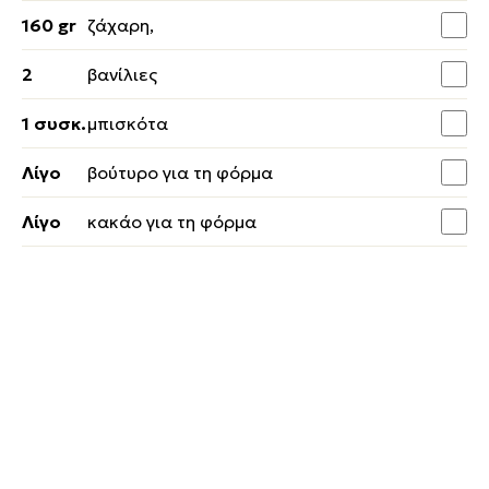
160 gr
ζάχαρη,
2
βανίλιες
1 συσκ.
μπισκότα
Λίγο
βούτυρο για τη φόρμα
Λίγο
κακάο για τη φόρμα