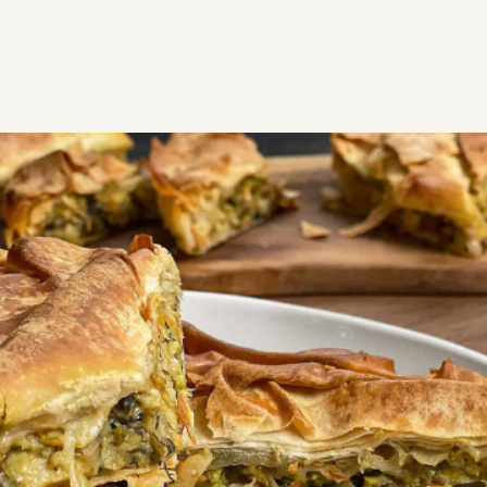
ΣΥΝΤΑΓΕΣ
ΑΛΜΥΡΑ
ΠΙΤΕΣ
Κολοκυθόπιτα αλμυρή
Κολοκυθόπιτα αλμυρή με πράσινο κολοκύθι, αφράτη,
μυρωδάτη και πάντα ανάρπαστη! Είτε τη σερβίρεις
ζεστή, είτε την απολαύσεις κρύα την επόμενη μέρα, η
γεύση της μένει αξέχαστη. Μια πίτα που χωράει σε
κάθε τραπέζι.
Εύκολη
1:30