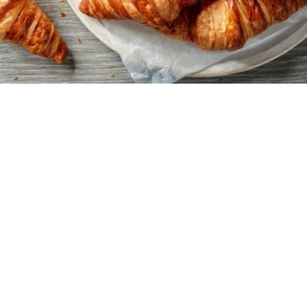
24
4 ώρες
20 λεπτά