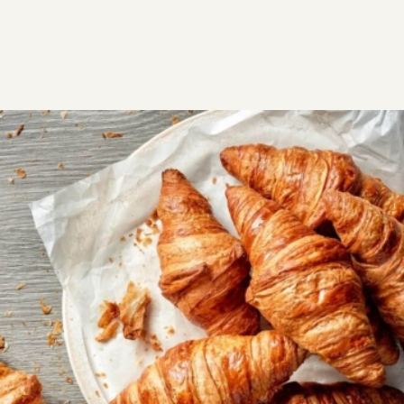
ΣΥΝΤΑΓΕΣ
ΓΛΥΚΑ
ΚΡΟΥΑΣΑΝ
Κρουασάν βουτύρου
Είναι τα αυθεντικά γαλλικά κρουασάν βουτύρου, με
τραγανά φύλλα εξωτερικά και αφράτη καρδιά! Την
ώρα που ψήνονται τρελαίνεσαι μα το άρωμα τους.
Συνταγή με πολλά μυστικά!
Εύκολη
4:20