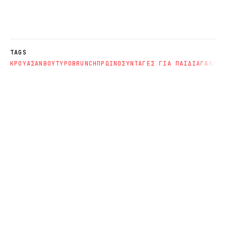
TAGS
ΚΡΟΥΑΣΑΝ
ΒΟΥΤΥΡΟ
BRUNCH
ΠΡΩΙΝΟ
ΣΥΝΤΑΓΕΣ ΓΙΑ ΠΑΙΔΙΑ
ΓΑΛΛΙΚ