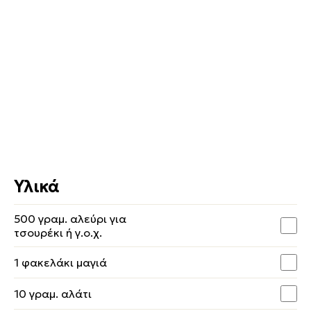
Υλικά
500 γραμ. αλεύρι για
τσουρέκι ή γ.ο.χ.
1 φακελάκι μαγιά
10 γραμ. αλάτι