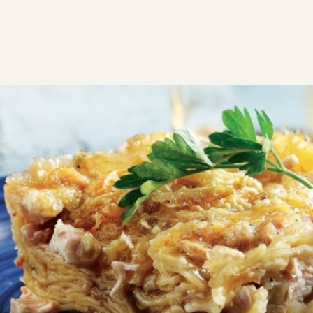
ΣΥΝΤΑΓΕΣ
ΑΛΜΥΡΑ
ΖΥΜΑΡΙΚΑ
Λαζάνια µε κοτόπουλο, πράσο
και κρέµα τυριού
Πεντανόστιμη συνταγή, με ιδιαίτερη τεχνική. Το
θρυμματισμένο λαζάνι σε στρώσεις πίνει όλα τα υγρά
του φαγητού. Τέλειο! Αξιοποιήστε κοτόπουλο, ψητό ή
βραστό που σας έμεινε από το χθεσινό γεύμα.
2
0:55