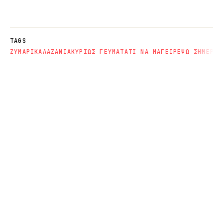
TAGS
ΖΥΜΑΡΙΚΑ
ΛΑΖΑΝΙΑ
ΚΥΡΙΩΣ ΓΕΥΜΑΤΑ
ΤΙ ΝΑ ΜΑΓΕΙΡΕΨΩ ΣΗΜΕΡΑ