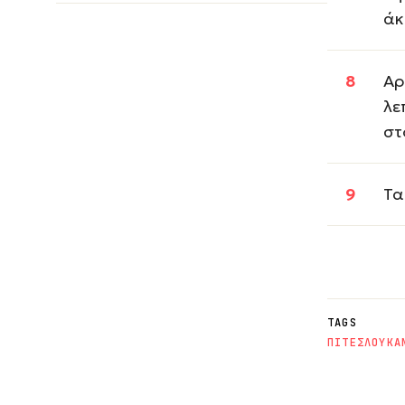
άκ
Αρ
λε
στ
Τα
TAGS
ΠΙΤΕΣ
ΛΟΥΚΑ