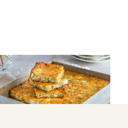
ΠΙΤΕΣ
Εύκολη κρεμμυδόπιτα με ανάμεικτα
τυριά