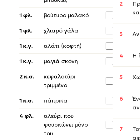
Πρ
κα
1 φλ.
βούτυρο μαλακό
1 φλ.
χλιαρό γάλα
Αν
1 κ.γ.
αλάτι (κοφτή)
Η 
1 κ.γ.
μαγιά σκόνη
2 κ.σ.
κεφαλοτύρι
Χω
τριμμένο
Έν
1 κ.σ.
πάπρικα
αν
4 φλ.
αλεύρι που
φουσκώνει μόνο
Το
του
αφ