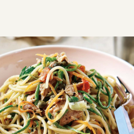
ΣΥΝΤΑΓΕΣ
ΑΛΜΥΡΑ
ΖΥΜΑΡΙΚΑ
Μακαρόνια με τόνο κονσέρβα
Μακαρόνια με τόνο κονσέρβα – ένα γρήγορο,
οικονομικό φαγητό με ντομάτα, κρεμμύδι και κάπαρη.
Εύκολη
0:20
4 μερίδες
5 λεπτά
15 λεπτά