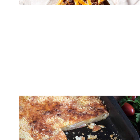
μανιτάρια
ΠΙΤΕΣ
Kασερόπιτα σουφλέ