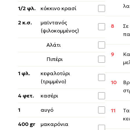
λα
1/2 φλ.
κόκκινο κρασί
2 κ.σ.
μαϊντανός
Σε
(ψιλοκομμένος)
πα
Αλάτι
Κα
Πιπέρι
με
1 φλ.
κεφαλοτύρι
(τριμμένο)
Βρ
στ
4 φετ.
κασέρι
1
αυγό
Τα
κε
400 gr
μακαρόνια