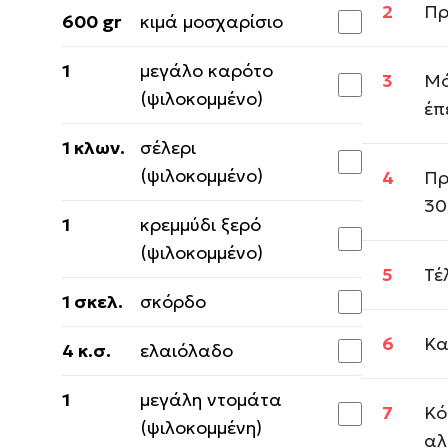
Πρ
600 gr
κιμά μοσχαρίσιο
1
μεγάλο καρότο
Μό
(ψιλοκομμένο)
έπ
1 κλων.
σέλερι
(ψιλοκομμένο)
Πρ
30
1
κρεμμύδι ξερό
(ψιλοκομμένο)
Τέ
1 σκελ.
σκόρδο
Κα
4 κ.σ.
ελαιόλαδο
1
μεγάλη ντομάτα
Κό
(ψιλοκομμένη)
αλ