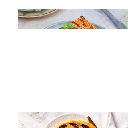
ΠΙΤΕΣ
Πιπερόπιτα χωρίς φύλλο με βρώμη &
φέτα
ΠΙΤΕΣ
Μανιταρόπιτα με ζύμη κουρού και άγρια