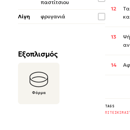
παστίτσιου
Τα
Λίγη
φρυγανιά
κα
Ψή
αν
Εξοπλισμός
Αφ
Φόρμα
TAGS
ΠΙΤΕΣ
ΚΙΜΑΣ