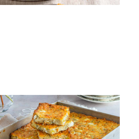
σε σπιτικό φύλλο
ΠΙΤΕΣ
Εύκολη κρεμμυδόπιτα με ανάμεικτα
τυριά