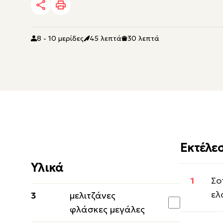
8 - 10 μερίδες
45 λεπτά
30 λεπτά
Εκτέλε
Υλικά
Σο
ελ
3
μελιτζάνες
φλάσκες μεγάλες