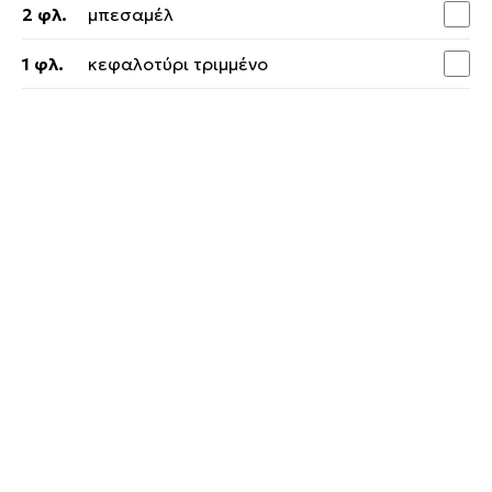
2 φλ.
μπεσαμέλ
1 φλ.
κεφαλοτύρι τριμμένο