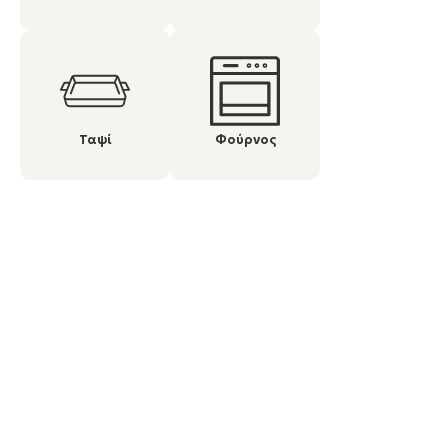
Ταψί
Φούρνος