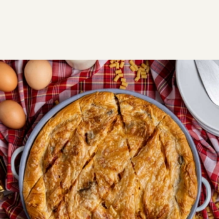
ΣΥΝΤΑΓΕΣ
ΑΛΜΥΡΑ
ΠΙΤΕΣ
Μακαρονόπιτα σε φόρμα
Δεν είναι μια απλή πίτα. Είναι ένα κανονικό φαγητό.
Ζύμη τραγανή σαν μπισκότο, με φανταστική γέμιση
παστίτσιου. Παραμένει τραγανή και κρύα, αλλά είμαι
σίγουρη, δεν θα προλάβει να κρυώσει γιατί είναι
τέλεια ζεστή.
3
1:30