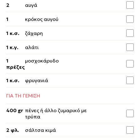
2
αυγά
1
κρόκος αυγού
1 κ.σ.
ζάχαρη
1 κ.γ.
αλάτι
1
μοσχοκάρυδο
πρέζες
1 κ.σ.
φρυγανιά
ΓΙΑ ΤΗ ΓΕΜΙΣΗ
400 gr
πένες ή άλλο ζυμαρικό με
τρύπα
2 φλ.
σάλτσα κιμά