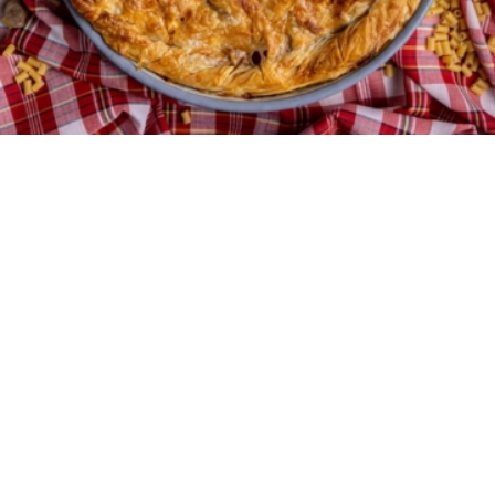
6
30 λεπτά
1 ώρα