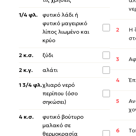
αλ
νε
1/4 φλ.
φυτικό λάδι ή
φυτικό μαγειρικό
Η 
λίπος λιωμένο και
στ
κρύο
2 κ.σ.
ξύδι
Αφ
2 κ.γ.
αλάτι
Έπ
1 3/4 φλ.
χλιαρό νερό
περίπου (όσο
Αν
σηκώσει)
χο
4 κ.σ.
φυτικό βούτυρο
μαλακό σε
Το
θερμοκρασία