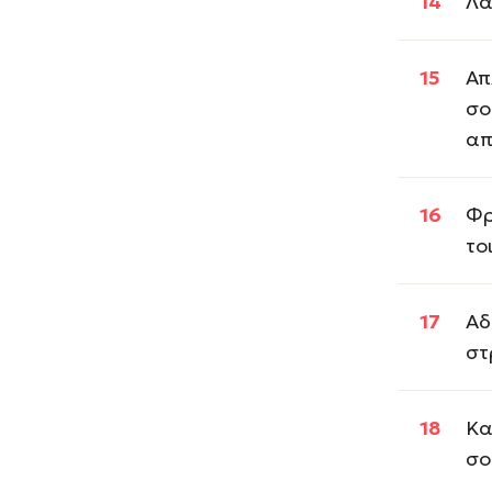
Λα
Απ
σο
απ
Φρ
το
Αδ
στ
Κα
σο