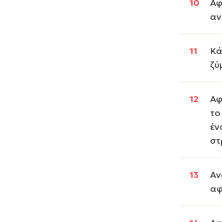
Αφ
αν
Κά
ζύ
Αφ
το
έν
στ
Αν
αφ