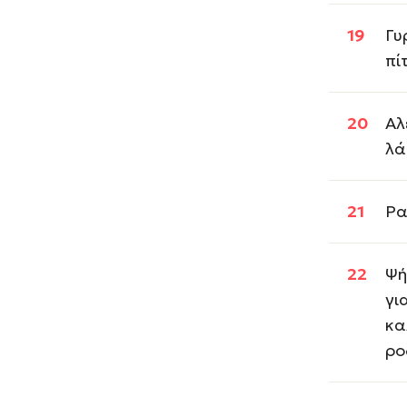
Γυ
πί
Αλ
λά
Ρα
Ψή
γι
κα
ρο