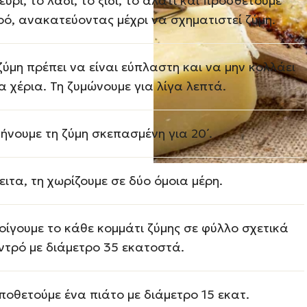
εύρι, το λάδι, το ξίδι, το αλάτι και προσθέτουμε
ρό, ανακατεύοντας μέχρι να σχηματιστεί ζύμη.
ζύμη πρέπει να είναι εύπλαστη και να μην κολλάει
α χέρια. Τη ζυμώνουμε για λίγα λεπτά.
ήνουμε τη ζύμη σκεπασμένη για 20΄.
ειτα, τη χωρίζουμε σε δύο όμοια μέρη.
οίγουμε το κάθε κομμάτι ζύμης σε φύλλο σχετικά
ντρό με διάμετρο 35 εκατοστά.
ποθετούμε ένα πιάτο με διάμετρο 15 εκατ.