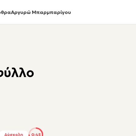
ρθρα
Αργυρώ Μπαρμπαρίγου
φύλλο
Δύσκολη
0:45