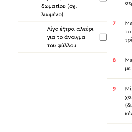
στ
δωματίου (όχι
λιωμένο)
Με
Λίγο έξτρα αλεύρι
το
για το άνοιγμα
τρ
του φύλλου
Με
με
Μί
χά
(δ
κέ