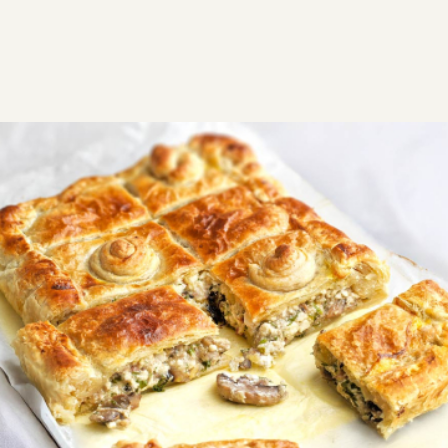
ΣΥΝΤΑΓΕΣ
ΑΛΜΥΡΑ
ΠΙΤΕΣ
Μανιταρόπιτα με σφολιάτα
Μανιταρόπιτα με μπέικον και λιωμένα τυριά.
Συγκλονιστική γέμιση που λιώνει στο στόμα,
αρωματική και πεντανόστιμη.
Εύκολη
1:10