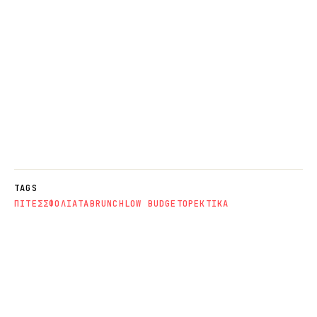
TAGS
ΠΙΤΕΣ
ΣΦΟΛΙΑΤΑ
BRUNCH
LOW BUDGET
ΟΡΕΚΤΙΚΑ