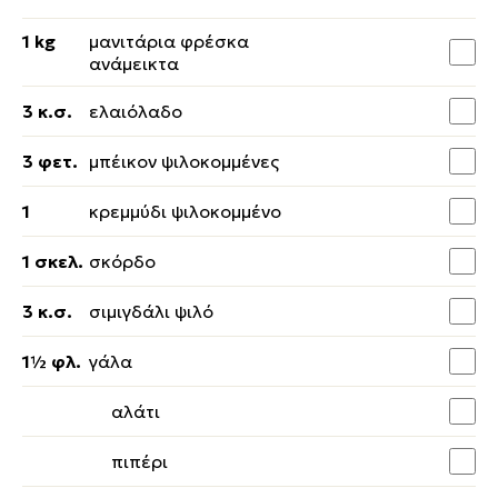
1 kg
μανιτάρια φρέσκα
ανάμεικτα
3 κ.σ.
ελαιόλαδο
3 φετ.
μπέικον ψιλοκομμένες
1
κρεμμύδι ψιλοκομμένο
1 σκελ.
σκόρδο
3 κ.σ.
σιμιγδάλι ψιλό
1½ φλ.
γάλα
αλάτι
πιπέρι