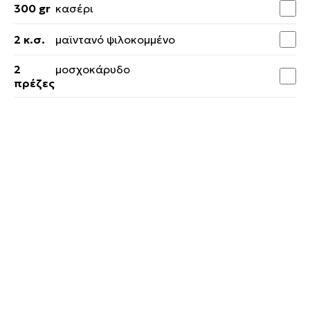
300 gr
κασέρι
2 κ.σ.
μαϊντανό ψιλοκομμένο
2
μοσχοκάρυδο
πρέζες