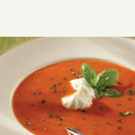
ΣΥΝΤΑΓΕΣ
ΑΛΜΥΡΑ
ΣΟΥΠΕΣ
Ντοµατόσουπα
Αυτή η ντοματόσουπα βελουτέ με γιαούρτι, είναι μία
πανεύκολη συνταγή που θα εκπλήξει ευχάριστα τους
καλεσμένους σας.
EGF
VG
V
GF
Εύκολη
0:50