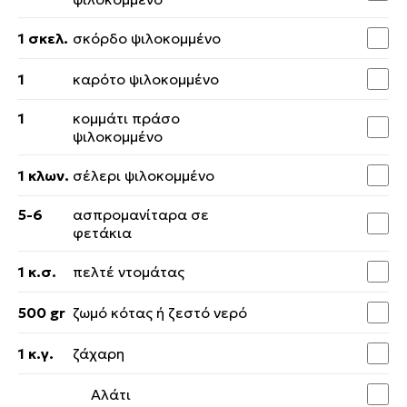
1 σκελ.
σκόρδο ψιλοκομμένο
1
καρότο ψιλοκομμένο
1
κομμάτι πράσο
ψιλοκομμένο
1 κλων.
σέλερι ψιλοκομμένο
5-6
ασπρομανίταρα σε
φετάκια
1 κ.σ.
πελτέ ντομάτας
500 gr
ζωμό κότας ή ζεστό νερό
1 κ.γ.
ζάχαρη
Αλάτι