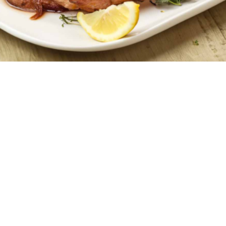
4
10 λεπτά
2 ώρες