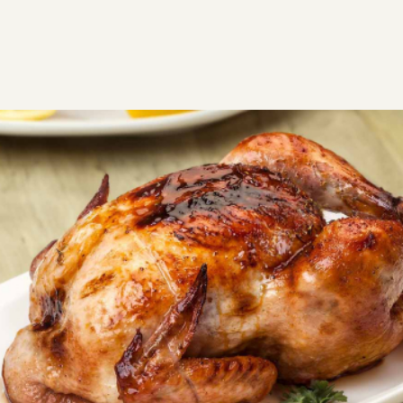
ΣΥΝΤΑΓΕΣ
ΑΛΜΥΡΑ
ΚΟΤΟΠΟΥΛΟ
Ολόκληρο κοτόπουλο στη
γάστρα
Ολόκληρο κοτόπουλο στη γάστρα με τραγανή
κρούστα και υπέροχη γλυκόξινη σάλτσα με
πορτοκάλι, μέλι και βαλσάμικο.
GF
Εύκολη
2:10