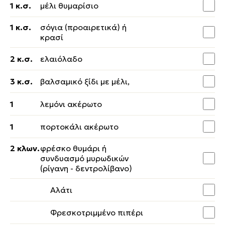
1 κ.σ.
μέλι θυμαρίσιο
1 κ.σ.
σόγια (προαιρετικά) ή
κρασί
2 κ.σ.
ελαιόλαδο
3 κ.σ.
βαλσαμικό ξίδι με μέλι,
1
λεμόνι ακέρωτο
1
πορτοκάλι ακέρωτο
2 κλων.
φρέσκο θυμάρι ή
συνδυασμό μυρωδικών
(ρίγανη - δεντρολίβανο)
Αλάτι
Φρεσκοτριμμένο πιπέρι