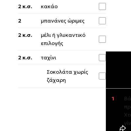
2 κ.σ.
κακάο
2
μπανάνες ώριμες
2 κ.σ.
μέλι ή γλυκαντικό
επιλογής
2 κ.σ.
ταχίνι
Σοκολάτα χωρίς
Εκτέλε
ζάχαρη
Βά
πρ
Χτ
γί