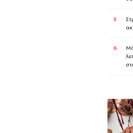
Στ
ακ
Μό
λε
στ