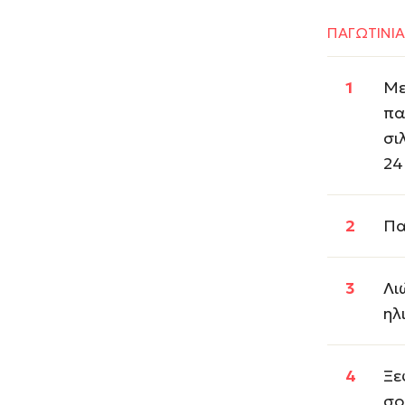
ΠΑΓΩΤΙΝΙΑ
Με
πα
σι
24
Πα
Λι
ηλ
Ξε
σο