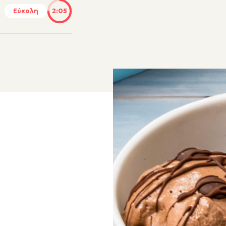
Εύκολη
2:05