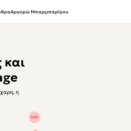
ρθρα
Αργυρώ Μπαρμπαρίγου
 και
age
χαρη, η
SGF