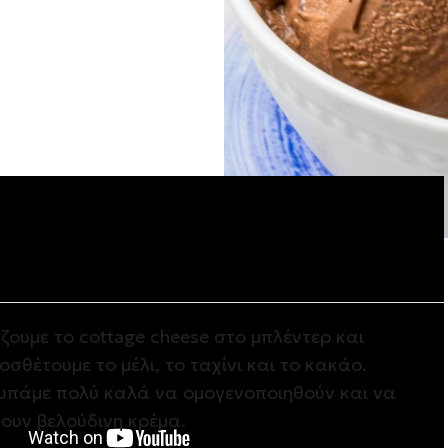
ση
ζουμε το cottage cheese στο μπλέντερ και
οσθέτουμε το μέλι, το ταχίνι και το κακάο.
υπάμε πολύ καλά να ομογενοποιηθούν και να
νουν βελούδινη κρέμα.