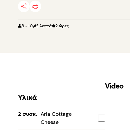
8 - 10
5 λεπτά
2 ώρες
Video
Υλικά
2 συσκ.
Arla Cottage
Cheese