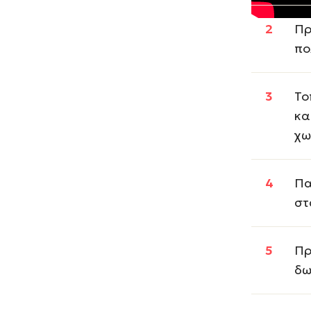
Πρ
πο
Το
κα
χω
Πα
στ
Πρ
δω