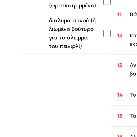
(φρεσκοτριμμένο)
Βά
διάλυμα αυγού (ή
λιωμένο βούτυρο
Ισ
για το άλειμμα
εκ
του πεινιρλί)
Αν
βα
Τσ
Τα
Αλ