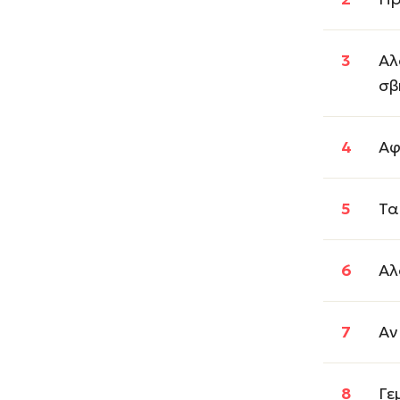
Αλ
σβ
Αφ
Τα
Αλ
Αν
Γε