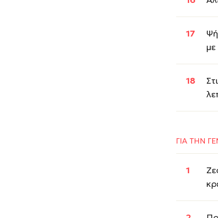
Ψή
με
Στ
λε
ΓΙΑ ΤΗΝ ΓΕ
Ζε
κρ
Πρ