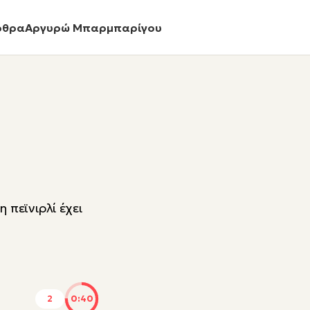
ρθρα
Αργυρώ Μπαρμπαρίγου
 πεϊνιρλί έχει
2
0:40