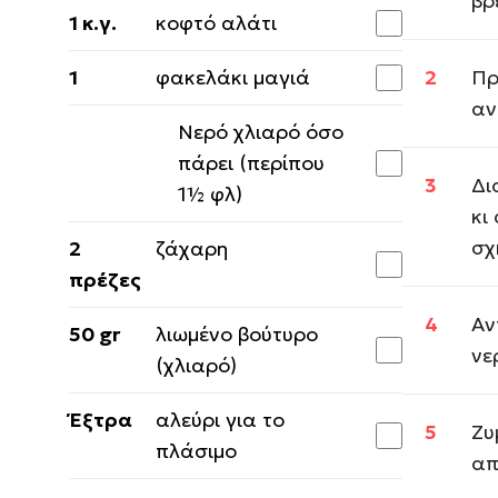
βρ
1 κ.γ.
κοφτό αλάτι
1
φακελάκι μαγιά
Πρ
αν
Νερό χλιαρό όσο
πάρει (περίπου
Δι
1½ φλ)
κι
σχ
2
ζάχαρη
πρέζες
Αν
50 gr
λιωμένο βούτυρο
νε
(χλιαρό)
Έξτρα
αλεύρι για το
Ζυ
πλάσιμο
απ