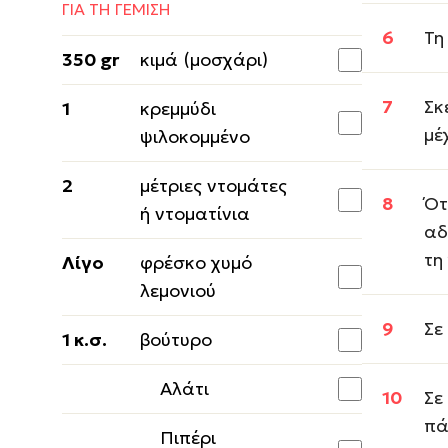
ΓΙΑ ΤΗ ΓΕΜΙΣΗ
Τη
350 gr
κιμά (μοσχάρι)
Σκ
1
κρεμμύδι
μέ
ψιλοκομμένο
2
μέτριες ντομάτες
Ότ
ή ντοματίνια
αδ
τη
Λίγο
φρέσκο χυμό
λεμονιού
Σε
1 κ.σ.
βούτυρο
Αλάτι
Σε
πά
Πιπέρι