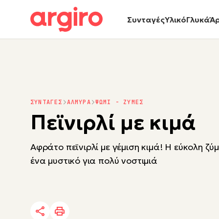
Συνταγές
Υλικό
Γλυκά
Ά
ΣΥΝΤΑΓΕΣ
ΑΛΜΥΡΑ
ΨΩΜΙ - ΖΥΜΕΣ
Πεϊνιρλί με κιμά
Αφράτο πεϊνιρλί με γέμιση κιμά! Η εύκολη ζύμη
ένα μυστικό για πολύ νοστιμιά