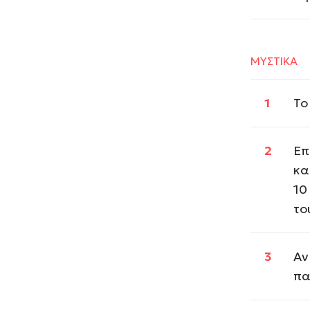
ΜΥΣΤΙΚΑ
Το
Επ
κα
10
το
Αν
πα