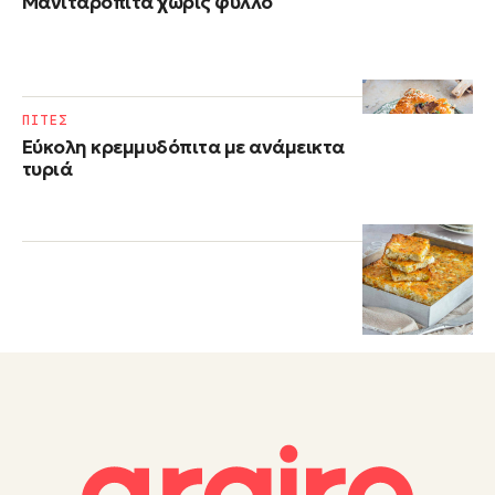
Μανιταρόπιτα χωρίς φύλλο
ΠΙΤΕΣ
Εύκολη κρεμμυδόπιτα με ανάμεικτα
τυριά