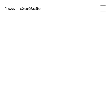
1 κ.σ.
ελαιόλαδο