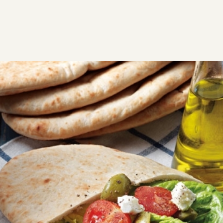
ΣΥΝΤΑΓΕΣ
ΑΛΜΥΡΑ
ΠΙΤΕΣ
Κυπριακή πίτα
Φανταστικές κυπριακές πίτες για να τις γεμίσετε με
τα αγαπημένα σας υλικά,
Εύκολη
0:25
8
20 λεπτά
5 λεπτά