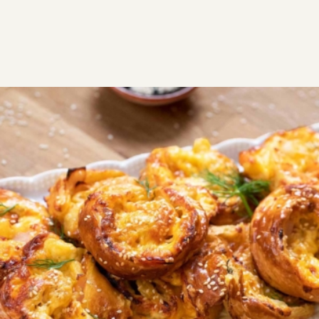
ΣΥΝΤΑΓΕΣ
ΑΛΜΥΡΑ
ΠΙΤΣΑ
Pizza rolls με σφολιάτα
Pizza rolls με σφολιάτα για κάθε περίσταση!
Χρειάζονται μόνο λίγα υλικά, ακόμα λιγότερος
χρόνος και καλή διάθεση για να τα απολαύσετε με
την παρέα σας!
1
0:30