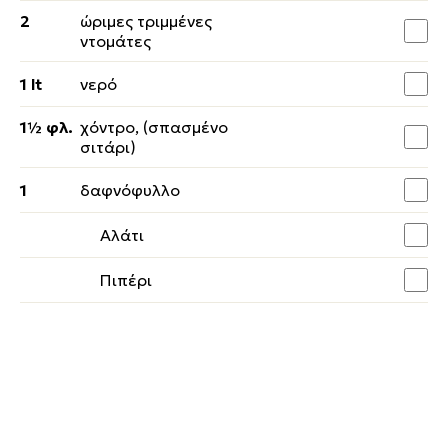
2
ώριμες τριμμένες
ντομάτες
1 lt
νερό
1½ φλ.
χόντρο, (σπασμένο
σιτάρι)
1
δαφνόφυλλο
Αλάτι
Πιπέρι