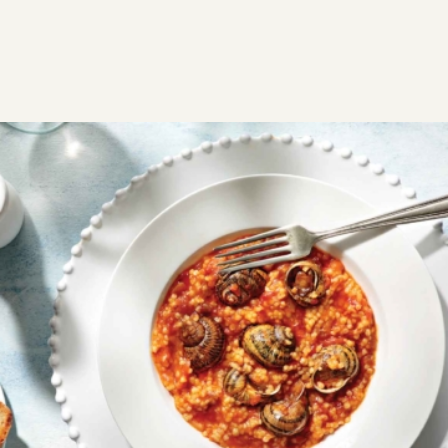
ΣΥΝΤΑΓΕΣ
ΑΛΜΥΡΑ
Σαλιγκάρια με χόντρο
Δύσκολη
0:40
3 - 4
20 λεπτά
20 λεπτά