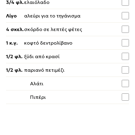
3/4 φλ.
ελαιόλαδο
Λίγο
αλεύρι για το τηγάνισμα
4 σκελ.
σκόρδο σε λεπτές φέτες
1 κ.γ.
κοφτό δεντρολίβανο
1/2 φλ.
ξύδι από κρασί
1/2 φλ.
παριανό πετιμέζι
Αλάτι
Πιπέρι