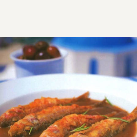
ΣΥΝΤΑΓΕΣ
ΑΛΜΥΡΑ
ΨΑΡΙΑ
Σαβόρο
Σαβόρο, όπως τα φτιάχνουμε στην Πάρο. Μια
παραδοσιακή συνταγή που εφευρέθηκε για να
συντηρούνται τα άφθονα ψάρια αφού δεν υπήρχε
ψυγείο. Σαβόρο συναντούμε στα νησιά του Αιγαίου
αλλά και του Ιονίου με μικρές παραλλαγές.
Εύκολη
0:20