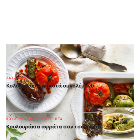
ΛΑΔΕΡΑ
Γεμιστά
ΛΑΧΑΝΙΚΑ
Κολοκυθάκια γεμιστά αυγολέμονο
ΚΟΥΛΟΥΡΑΚΙΑ & ΜΠΙΣΚΟΤΑ
Κουλουράκια αφράτα σαν τσουρέκια