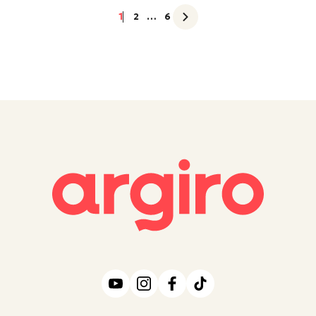
1
2
…
6