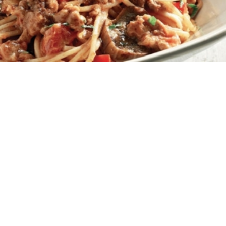
Εύκολη
0:30
4
15 λεπτά
15 λεπτά