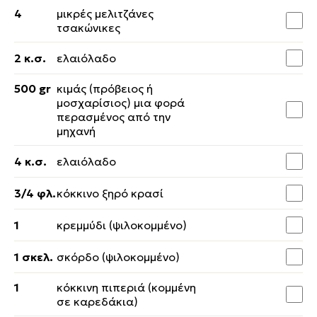
4
μικρές μελιτζάνες
τσακώνικες
2 κ.σ.
ελαιόλαδο
500 gr
κιμάς (πρόβειος ή
μοσχαρίσιος) μια φορά
περασμένος από την
μηχανή
4 κ.σ.
ελαιόλαδο
3/4 φλ.
κόκκινο ξηρό κρασί
1
κρεμμύδι (ψιλοκομμένο)
1 σκελ.
σκόρδο (ψιλοκομμένο)
1
κόκκινη πιπεριά (κομμένη
σε καρεδάκια)