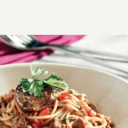
ΣΥΝΤΑΓΕΣ
ΑΛΜΥΡΑ
ΖΥΜΑΡΙΚΑ
Σπαγγέτι μπολονέζ με
μελιτζάνα, πιπεριά και γιαούρτι
Μια καταπληκτική μακαρονάδα όπου μπορείτε να
συνδυάσετε κι άλλα λαχανικά, όπως μανιτάρια,
καρότο, κολοκύθι, με πλούσια γεύση και με τη δροσιά
του γιαουρτιού να κάνει τη διαφορά και να
απογειώνει το πιάτο.