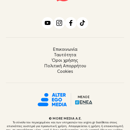
Επικοινωνία
Ταυτότητα
Όροι χρήσης
Πολιτική Απορρήτου
Cookies
ΜΕΛΟΣ
© ΜORE MEDIA Α.Ε.
Το σύνολο του περιεχομένου και των υπηρεσιών του argiro.gr διατίθεται στους
επισκέπτες αυστηρά για προσωπική χρήση. Απαγορεύεται η χρήση ή επανεκπομπή
του, σε οποιοδήποτε μέσο, μετά ή άνευ επεξεργασίας, χωρίς γραπτή άδεια του εκδότη.