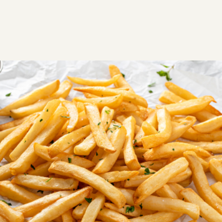
ΣΥΝΤΑΓΕΣ
ΑΛΜΥΡΑ
ΣΥΝΟΔΕΥΤΙΚΑ
Τηγανητές πατάτες
Τραγανές τηγανιτές πατάτες με διπλό τηγάνισμα,
χρυσαφένιες απ’ έξω και αφράτες μέσα. Εύκολη
τεχνική για τέλειο αποτέλεσμα στο σπίτι.
Εύκολη
0:20