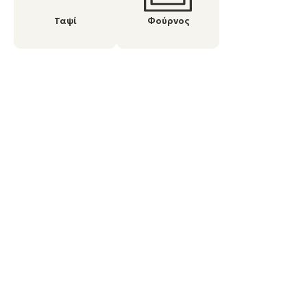
Ταψί
Φούρνος