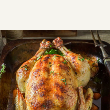
ΣΥΝΤΑΓΕΣ
ΑΛΜΥΡΑ
ΚΟΤΟΠΟΥΛΟ
Τραγανό κοτόπουλο φούρνου με
λεμονάτη σάλτσα
Συνταγή για ολόκληρο κοτόπουλο στο φούρνο με
ζουμερή σάλτσα για κοτόπουλο στο φούρνο. Απλή
εκτέλεση και πλούσια γεύση.
GF
Εύκολη
0:55