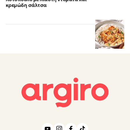
κρεμώδη σάλτσα