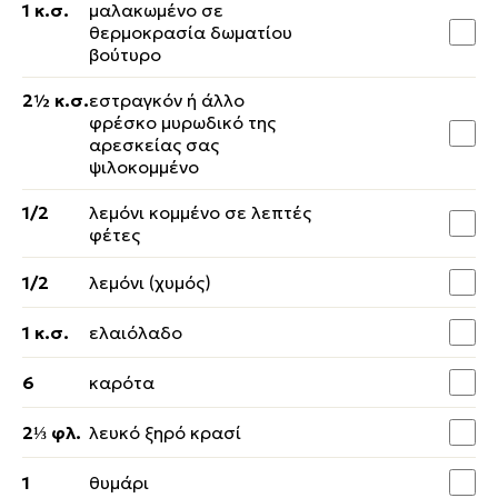
1 κ.σ.
μαλακωμένο σε
θερμοκρασία δωματίου
βούτυρο
2½ κ.σ.
εστραγκόν ή άλλο
φρέσκο μυρωδικό της
αρεσκείας σας
ψιλοκομμένο
1/2
λεμόνι κομμένο σε λεπτές
φέτες
1/2
λεμόνι (χυμός)
1 κ.σ.
ελαιόλαδο
6
καρότα
2⅓ φλ.
λευκό ξηρό κρασί
1
θυμάρι