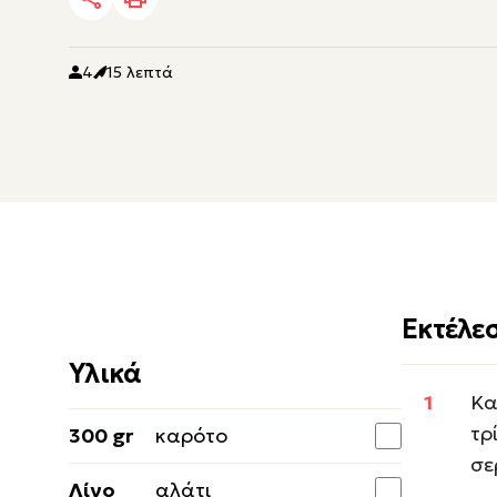
4
15 λεπτά
Εκτέλε
Υλικά
Κα
τρ
300 gr
καρότο
σε
Λίγο
αλάτι