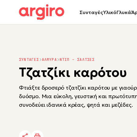
Συνταγές
Υλικό
Γλυκά
Ά
ΣΥΝΤΑΓΕΣ
ΑΛΜΥΡΑ
ΝΤΙΠ – ΣΑΛΤΣΕΣ
Τζατζίκι καρότου
Φτιάξτε δροσερό τζατζίκι καρότου με γιαούρ
δυόσμο. Μια εύκολη, γευστική και πρωτότυπ
συνοδεύει ιδανικά κρέας, ψητά και μεζέδες.