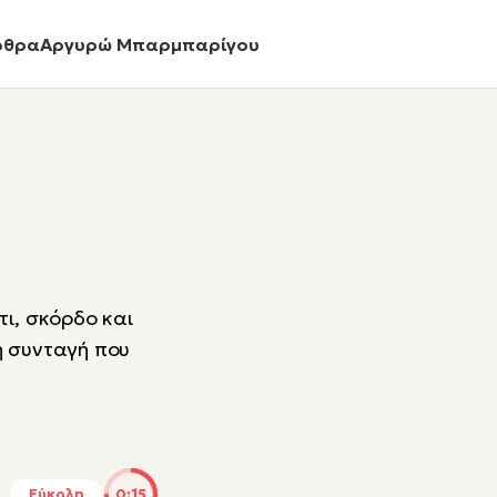
ρθρα
Αργυρώ Μπαρμπαρίγου
τι, σκόρδο και
η συνταγή που
Εύκολη
0:15