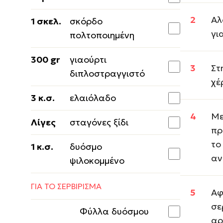
Αλ
1 σκελ.
σκόρδο
γι
πολτοποιημένη
300 gr
γιαούρτι
Στ
διπλοστραγγιστό
χέ
3 κ.σ.
ελαιόλαδο
Με
Λίγες
σταγόνες ξίδι
πρ
το
1 κ.σ.
δυόσμο
αν
ψιλοκομμένο
ΓΙΑ ΤΟ ΣΕΡΒΙΡΙΣΜΑ
Αφ
σε
Φύλλα δυόσμου
αρ