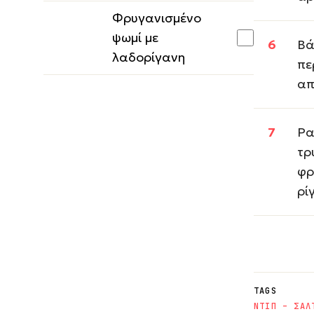
Φρυγανισμένο
ψωμί με
Βά
λαδορίγανη
πε
απ
Ρα
τρ
φρ
ρί
TAGS
ΝΤΙΠ – ΣΑΛ