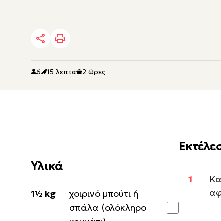
6
15 λεπτά
2 ώρες
Εκτέλε
Υλικά
Κα
αφ
1½ kg
χοιρινό μπούτι ή
σπάλα (ολόκληρο