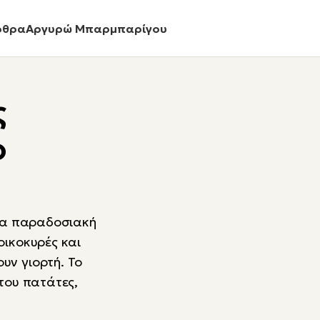
ρθρα
Αργυρώ Μπαρμπαρίγου
ς
ο
μία παραδοσιακή
οικοκυρές και
υν γιορτή. Το
 του πατάτες,