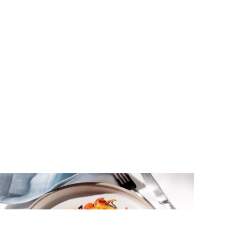
ΚΡΕΑΣ
Χοιρινά μπριζολάκια λαιμού στο
φούρνο