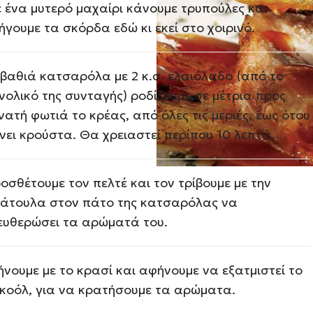
 ένα μυτερό μαχαίρι κάνουμε τρυπούλες και
ήγουμε τα σκόρδα εδώ κι εκεί στο χοιρινό.
 βαθιά κατσαρόλα με 2 κ.σ. ελαιόλαδο (από το
νολικό της συνταγής) ροδίζουμε σε μέτρια προς
νατή φωτιά το κρέας, από όλες τις μεριές, έως ότου
νει κρούστα. Θα χρειαστεί περίπου 10 λεπτά.
οσθέτουμε τον πελτέ και τον τρίβουμε με την
άτουλα στον πάτο της κατσαρόλας να
ευθερώσει τα αρώματά του.
ήνουμε με το κρασί και αφήνουμε να εξατμιστεί το
κοόλ, για να κρατήσουμε τα αρώματα.