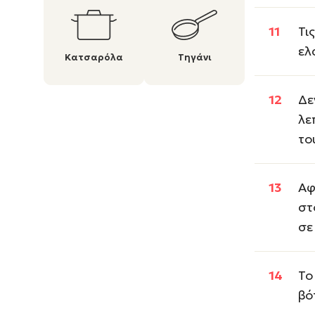
Τι
ελ
Κατσαρόλα
Τηγάνι
Δε
λε
το
Αφ
στ
σε
Το
βό