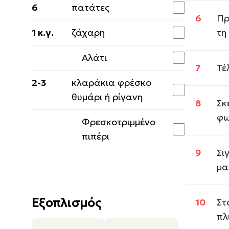
6
πατάτες
Πρ
1 κ.γ.
ζάχαρη
τη
Αλάτι
Τέ
2-3
κλαράκια φρέσκο
θυμάρι ή ρίγανη
Σκ
φω
Φρεσκοτριμμένο
πιπέρι
Σι
μα
Εξοπλισμός
Στ
πλ