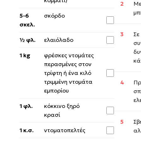
κομμάτι)
Με
μπ
5-6
σκόρδο
σκελ.
Σε
½ φλ.
ελαιόλαδο
συ
δυ
1 kg
φρέσκες ντομάτες
κά
περασμένες στον
τρίφτη ή ένα κιλό
τριμμένη ντομάτα
Πρ
εμπορίου
σπ
ελ
1 φλ.
κόκκινο ξηρό
κρασί
Σβ
1 κ.σ.
ντοματοπελτές
αλ