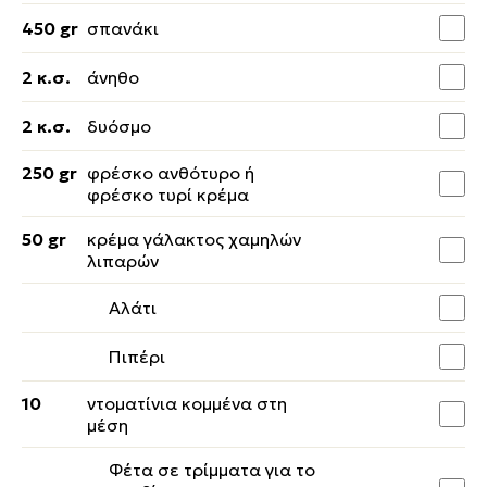
450 gr
σπανάκι
2 κ.σ.
άνηθο
2 κ.σ.
δυόσμο
250 gr
φρέσκο ανθότυρο ή
φρέσκο τυρί κρέμα
50 gr
κρέμα γάλακτος χαμηλών
λιπαρών
Αλάτι
Πιπέρι
10
ντοματίνια κομμένα στη
μέση
Φέτα σε τρίμματα για το