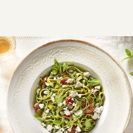
ΣΥΝΤΑΓΕΣ
ΑΛΜΥΡΑ
ΖΥΜΑΡΙΚΑ
Μακαρόνια με σπανάκι
Μακαρόνια με σπανάκι σε καταπράσινη, κρεμώδη
σάλτσα με τυριά. Εύκολη συνταγή για γρήγορο και
νόστιμο γεύμα.
V
Εύκολη
0:20