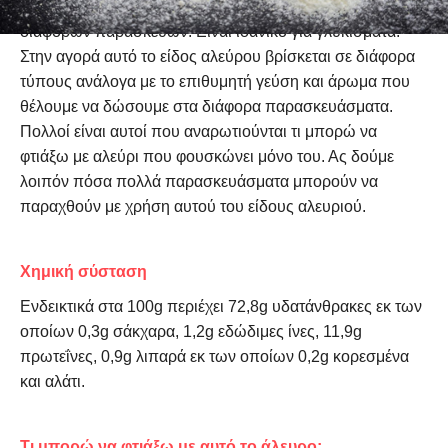
χρειάζεται να προστεθεί κάποια άλλη κατά τη διάρκεια των
διαφόρων παρασκευών. Είναι ιδανικό για γλυκίσματα.
Στην αγορά αυτό το
είδος αλεύρου
βρίσκεται σε διάφορα
τύπους ανάλογα με το επιθυμητή γεύση και άρωμα που
θέλουμε να δώσουμε στα διάφορα παρασκευάσματα.
Πολλοί είναι αυτοί που αναρωτιούνται
τι μπορώ να
φτιάξω με αλεύρι που φουσκώνει μόνο του
. Ας δούμε
λοιπόν πόσα πολλά παρασκευάσματα μπορούν να
παραχθούν με χρήση αυτού του είδους αλευριού.
Χημική σύσταση
Ενδεικτικά στα 100g περιέχει 72,8g υδατάνθρακες εκ των
οποίων 0,3g σάκχαρα, 1,2g εδώδιμες ίνες, 11,9g
πρωτεΐνες, 0,9g λιπαρά εκ των οποίων 0,2g κορεσμένα
και αλάτι.
Τι μπορώ να
φτιάξω
με
αυτό το άλευρο;