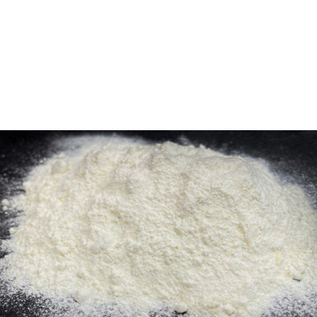
ΑΛΕΥΡΙ ΠΟΥ ΦΟΥΣΚΩΝΕΙ ΜΟΝΟ ΤΟΥ ΑΠΟ ΤΗΝ ΑΡΓΥΡΩ
Ένας από τους πιο γνωστούς τύπους αλευριού είναι
το
αλεύρι
που
φουσκώνει
μόνο
του
.
Το
αλεύρι που φουσκώνει μόνο του
πρόκειται για ειδικό
είδος αλεύρου το οποίο περιέχει μια ποσότητα αλατιού
και διογκωτική ουσία. Χρησιμοποιείται για ελαφριές και
αφράτες παρασκευές που θέλουν όγκο. Περιέχει την
κατάλληλη δόση διογκωτικών από μόνο του, οπότε δε