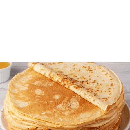
Οι
κρέπες
είναι από τα αγαπημένα μας
σνακ
. Όμως,
μπορούν να αποτελέσουν και ένα σνακ ή γρήγορο
γεύμα κάθε στιγμή της ημέρας. Ειδικά αν έχεις
παιδιά
στο σπίτι, το μόνο σίγουρο είναι ότι πάντα
θα πουν “ναι” σε μια κρέπα — γλυκιά ή αλμυρή.
Για να έχεις πάντα έτοιμη κρέπα για πρωινό,
απογευματινό ή γρήγορο γεύμα, σύμμαχός σου είναι