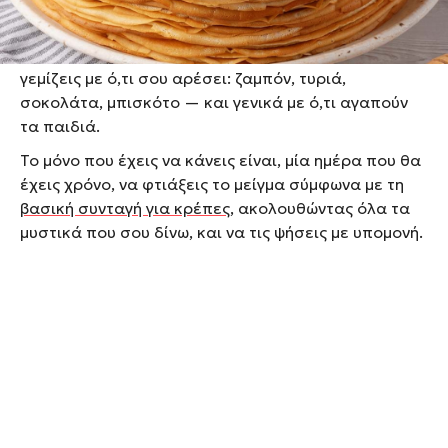
η κατάψυξη. Απλά ανοίγεις την κατάψυξη, ζεσταίνεις
μία ή περισσότερες κρέπες και σε 2 λεπτά έχεις
έτοιμο σνακ ή γρήγορο φαγητό για τα παιδιά. Τις
γεμίζεις με ό,τι σου αρέσει: ζαμπόν, τυριά,
σοκολάτα, μπισκότο — και γενικά με ό,τι αγαπούν
τα παιδιά.
Το μόνο που έχεις να κάνεις είναι, μία ημέρα που θα
έχεις χρόνο, να φτιάξεις το μείγμα σύμφωνα με τη
βασική συνταγή για κρέπες
, ακολουθώντας όλα τα
μυστικά που σου δίνω, και να τις ψήσεις με υπομονή.