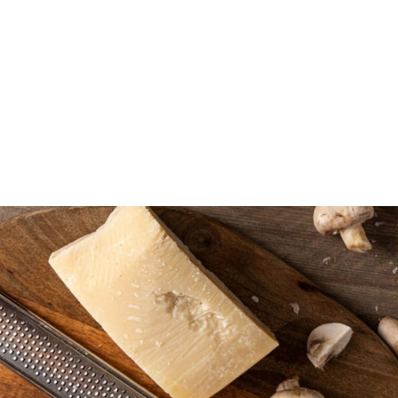
GRANA PADANO
Η ιστορία της ξεκινάει από τον Μεσαίωνα κατά τον
12ο αιώνα. Προέκυψε τελικά, να αποτελεί εξέλιξη
μίας πολύ παλιάς συνταγής για την παρασκευή ενός
άλλου παραδοσιακού ιταλικού τυριού. Η παραγωγή
της παρμεζάνα γίνεται από αρχές Απριλίου έως και
μέσα Νοεμβρίου.