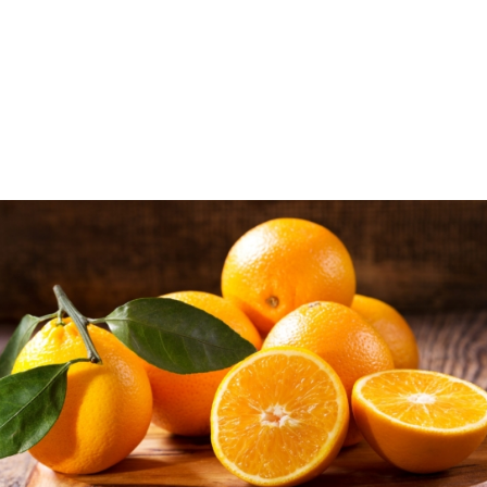
ΠΟΡΤΟΚΑΛΙΑ
Είναι ένα από τους πιο αγαπητούς και
γνωστούς καρπούς της οικογένειας των
εσπεριδοειδών.
Ανήκουν στην κατηγορία των εσπεριδοειδών, και
καλλιεργούνται σε ζεστά, ηλιόλουστα κλίματα
(Αριζόνα, Φλόριντα, Τέξας και Καλιφόρνια). Η
οικογένεια των γλυκών πορτοκαλιών, που είναι η πιο
κοινή μορφή του φρούτου, περιλαμβάνει κοινά ή