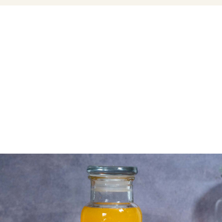
Όλοι λίγο-πολύ έχουμε ακούσει ότι ο χυμός
πορτοκαλιού πρέπει να πίνεται αμέσως μετά το
στύψιμό του, καθώς αλλιώς χάνει μέρος των
βιταμινών του. Πράγματι, θεωρείται ότι είναι ιδανικό