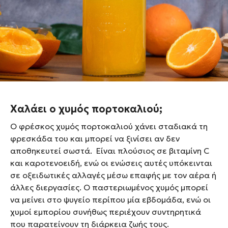
να καταναλώνεται μέσα σε μισή ώρα από το
στύψιμο, ώστε να προσφέρει στον οργανισμό όλα
τα θρεπτικά συστατικά του χωρίς αλλοίωση.
Για να απολαύσουμε τον χυμό πορτοκαλιού στο
μέγιστο της γεύσης του, είναι σημαντική η σωστή
επιλογή των πορτοκαλιών.
Χαλάει ο χυμός πορτοκαλιού;
Ο φρέσκος χυμός πορτοκαλιού χάνει σταδιακά τη
φρεσκάδα του και μπορεί να ξινίσει αν δεν
αποθηκευτεί σωστά. Eίναι πλούσιος σε βιταμίνη C
και καροτενοειδή, ενώ οι ενώσεις αυτές υπόκεινται
σε οξειδωτικές αλλαγές μέσω επαφής με τον αέρα ή
άλλες διεργασίες. Ο παστεριωμένος χυμός μπορεί
να μείνει στο ψυγείο περίπου μία εβδομάδα, ενώ οι
χυμοί εμπορίου συνήθως περιέχουν συντηρητικά
που παρατείνουν τη διάρκεια ζωής τους.