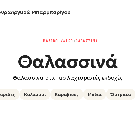
ρθρα
Αργυρώ Μπαρμπαρίγου
ΒΑΣΙΚΟ ΥΛΙΚΟ
ΘΑΛΑΣΣΙΝΑ
Θαλασσινά
Θαλασσινά στις πιο λαχταριστές εκδοχές
Γαρίδες
Καλαμάρι
Καραβίδες
Μύδια
Όστρακα