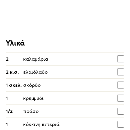
Υλικά
2
καλαμάρια
2 κ.σ.
ελαιόλαδο
1 σκελ.
σκόρδο
1
κρεμμύδι
1/2
πράσο
1
κόκκινη πιπεριά