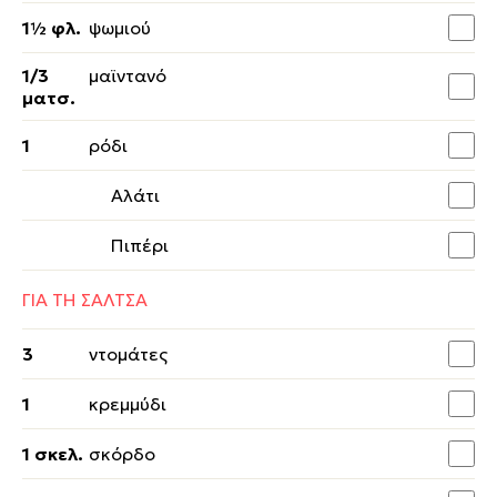
1½ φλ.
ψωμιού
1/3
μαϊντανό
ματσ.
1
ρόδι
Αλάτι
Πιπέρι
ΓΙΑ ΤΗ ΣΑΛΤΣΑ
3
ντομάτες
1
κρεμμύδι
1 σκελ.
σκόρδο