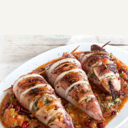
ΣΥΝΤΑΓΕΣ
ΑΛΜΥΡΑ
ΘΑΛΑΣΣΙΝΑ
Καλαμαράκια στο φούρνο
Εύκολη
0:30
4 μερίδες
15 λεπτά
15 λεπτά